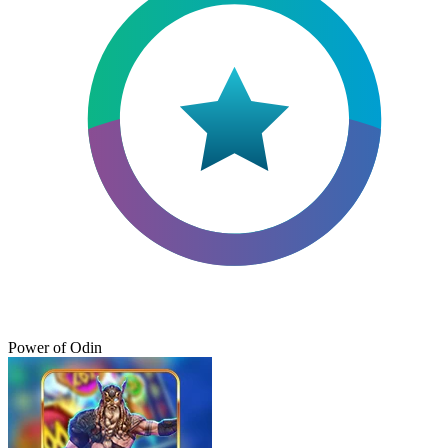
Power of Odin