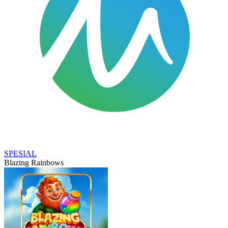
SPESIAL
Blazing Rainbows