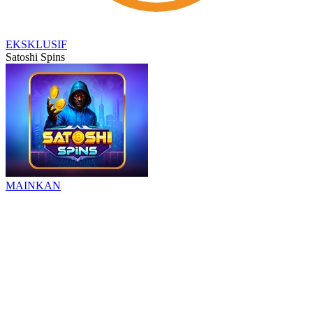
EKSKLUSIF
Satoshi Spins
MAINKAN