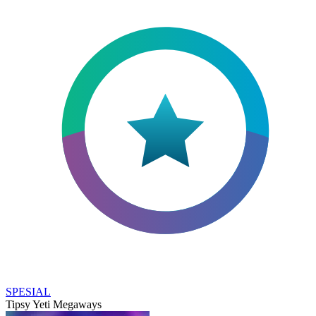
SPESIAL
Tipsy Yeti Megaways