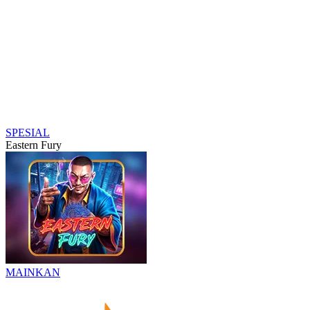
SPESIAL
Eastern Fury
MAINKAN