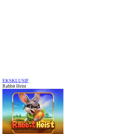
EKSKLUSIF
Rabbit Heist