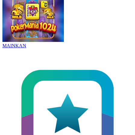
MAINKAN