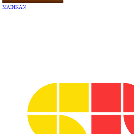
MAINKAN