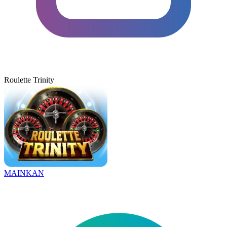
Roulette Trinity
MAINKAN