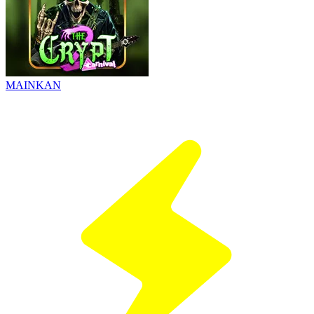
MAINKAN