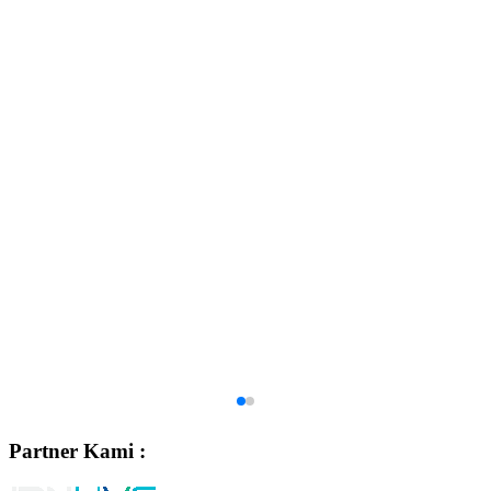
Partner Kami :