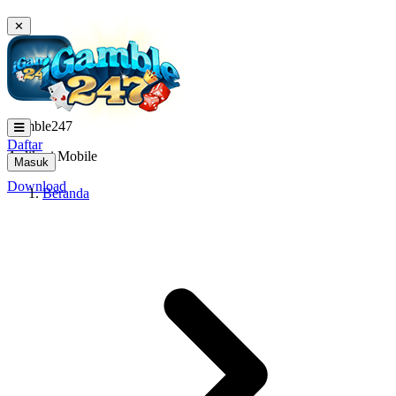
✕
igamble247
Daftar
Aplikasi Mobile
Masuk
Download
Beranda