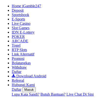
Home iGamble247
Deposit
Sportsbook
E-Sports
Live Casino
Slot Games
IDN E-Lottery
POKER
ARCADE
Togel
RTP Slots
Link Alternatif
Promosi
Bolatangkas
Withdraw
Daftar
Download Android
Referral
Hubungi Kami
Daftar
Masuk
Lupa Kata Sandi?
Butuh Bantuan?
Live Chat Di Sini