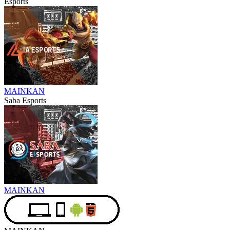
Esports
MAINKAN
Saba Esports
MAINKAN