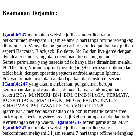
Keamanan Terjamin :
Igamble247
merupakan website judi casino online yang
berkomitmen melayani 24 jam selama 7 hari tanpa offline terlengkap
di Indonesia. Menyediakan game casino seru dengan banyak pilihan
seperti Baccarat, Blackjack, Roulette, Sic Bo dan live game dengan
live dealer cantik yang akan menemani kemenangan anda.
Semua permainan yang tersedia tidak hanya bisa dimainkan melalui
PC/Desktop, Namun support juga di gadget seperti smartphone dan
tablet baik dengan operating system android ataupun Iphone.
Pelayanan maksimal akan anda dapatkan dari customer service
IGamble247
yang akan memberikan pengalaman berupa
keramahan dan profesionalitas, dengan banyak dukungan bank
seperti BCA, MANDIRI, BNI, BRI, CIMB NIAGA, PERMATA ,
KOSPIN JASA , MAYBANK , MEGA, PANIN, JENIUS,
SINARMAS. BSI, E-WALLET dan VOUCHER88.
Igamble247 menyediakan hadiah dan bonus menarik berupa free
lucky spin, special mystery box. Uji Keberuntungan anda dan raih
Kemenangan setiap waktu. “
Igamble247
teman game anda 24/7”
Igamble247
merupakan website judi casino online yang
berkomitmen melayani 24 jam selama 7 hari tanpa offline terlengkap