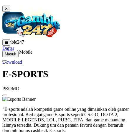
✕
igamble247
Daftar
Aplikasi Mobile
Masuk
Download
E-SPORTS
PROMO
"E-sports adalah kompetisi game online yang dimainkan oleh gamer
profesional. Berbagai game E-sports seperti CS:GO, DOTA 2,
MOBILE LEGENDS, LOL, PUBG, FIFA, dan game menantang
lainnya tersedia. Dukung tim dan pemain favorit dengan bertaruh
dan raih bonus cashback E-sports.