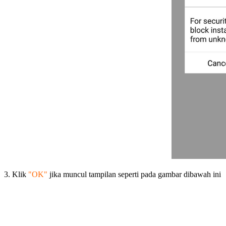
3. Klik
"OK"
jika muncul tampilan seperti pada gambar dibawah ini