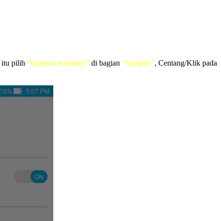
 itu pilih
“Unknown Source”
di bagian
“Security”
, Centang/Klik pada