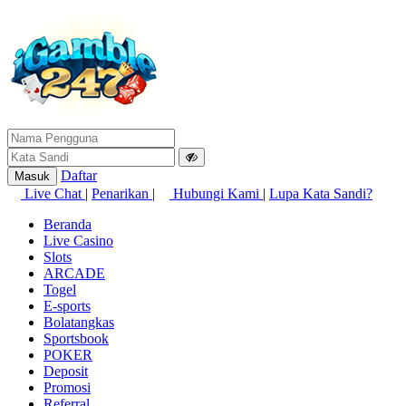
Daftar
Masuk
Live Chat
|
Penarikan
|
Hubungi Kami
|
Lupa Kata Sandi?
Beranda
Live Casino
Slots
ARCADE
Togel
E-sports
Bolatangkas
Sportsbook
POKER
Deposit
Promosi
Referral