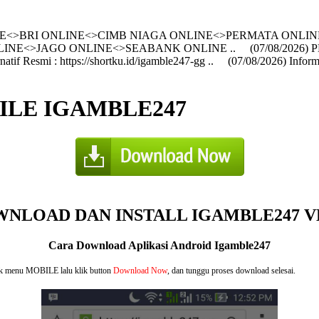
NE<>BRI ONLINE<>CIMB NIAGA ONLINE<>PERMATA ONL
NLINE<>JAGO ONLINE<>SEABANK ONLINE ..
(07/08/2026)
P
rnatif Resmi : https://shortku.id/igamble247-gg ..
(07/08/2026)
Inform
ILE IGAMBLE247
NLOAD DAN INSTALL IGAMBLE247 V
Cara Download Aplikasi Android Igamble247
ik menu MOBILE lalu klik button
Download Now
, dan tunggu proses download selesai.