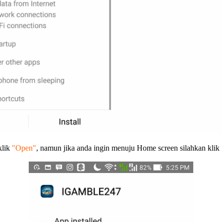
klik
"Open"
, namun jika anda ingin menuju Home screen silahkan klik