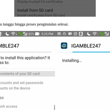
alu tunggu hingga proses penginstalan selesai.