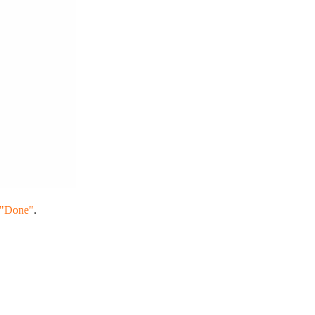
"Done"
.