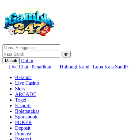
Daftar
Masuk
Live Chat
|
Penarikan
|
Hubungi Kami
|
Lupa Kata Sandi?
Beranda
Live Casino
Slots
ARCADE
Togel
E-sports
Bolatangkas
Sportsbook
POKER
Deposit
Promosi
Referral