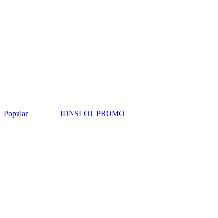
Popular
IDNSLOT
PROMO