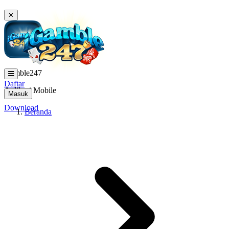
✕
igamble247
Daftar
Aplikasi Mobile
Masuk
Download
Beranda