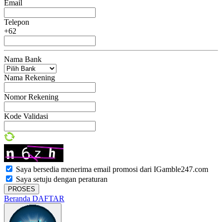
Email
Telepon
+62
Nama Bank
Nama Rekening
Nomor Rekening
Kode Validasi
Saya bersedia menerima email promosi dari IGamble247.com
Saya setuju dengan peraturan
PROSES
Beranda
DAFTAR