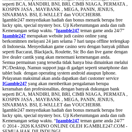
seperti BCA, MANDIRI, BNI, BRI, CIMB NIAGA, PERMATA ,
KOSPIN JASA , MAYBANK , MEGA, PANIN, JENIUS,
SINARMAS. BSI, E-WALLET dan VOUCHER88.
Igamble247 menyediakan hadiah dan bonus menarik berupa free
lucky spin, special mystery box. Uji Keberuntungan anda dan raih
Kemenangan setiap waktu. “
Igamble247
teman game anda 24/7”
Igamble247
merupakan website judi casino online yang
berkomitmen melayani 24 jam selama 7 hari tanpa offline terlengkap
di Indonesia. Menyediakan game casino seru dengan banyak pilihan
seperti Baccarat, Blackjack, Roulette, Sic Bo dan live game dengan
live dealer cantik yang akan menemani kemenangan anda.
Semua permainan yang tersedia tidak hanya bisa dimainkan melalui
PC/Desktop, Namun support juga di gadget seperti smartphone dan
tablet baik dengan operating system android ataupun Iphone.
Pelayanan maksimal akan anda dapatkan dari customer service
IGamble247
yang akan memberikan pengalaman berupa
keramahan dan profesionalitas, dengan banyak dukungan bank
seperti BCA, MANDIRI, BNI, BRI, CIMB NIAGA, PERMATA ,
KOSPIN JASA , MAYBANK , MEGA, PANIN, JENIUS,
SINARMAS. BSI, E-WALLET dan VOUCHER88.
Igamble247 menyediakan hadiah dan bonus menarik berupa free
lucky spin, special mystery box. Uji Keberuntungan anda dan raih
Kemenangan setiap waktu. “
Igamble247
teman game anda 24/7”
© 2014 - 2026 KASINO ONLINE OLEH IGAMBLE247.COM -
SEMUA HAK DILINDUNGI