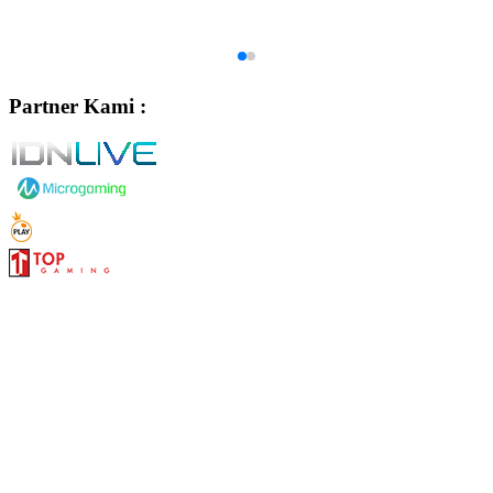
Partner Kami :