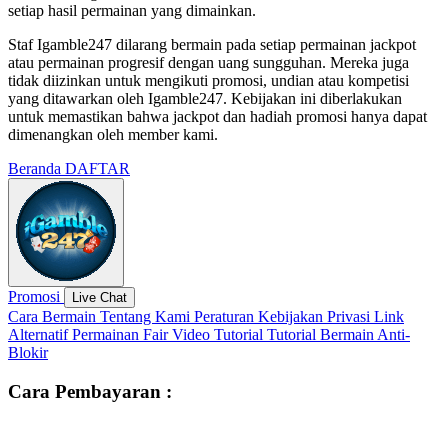
setiap hasil permainan yang dimainkan.
Staf Igamble247 dilarang bermain pada setiap permainan jackpot
atau permainan progresif dengan uang sungguhan. Mereka juga
tidak diizinkan untuk mengikuti promosi, undian atau kompetisi
yang ditawarkan oleh Igamble247. Kebijakan ini diberlakukan
untuk memastikan bahwa jackpot dan hadiah promosi hanya dapat
dimenangkan oleh member kami.
Beranda
DAFTAR
Promosi
Live Chat
Cara Bermain
Tentang Kami
Peraturan
Kebijakan Privasi
Link
Alternatif
Permainan Fair
Video Tutorial
Tutorial Bermain
Anti-
Blokir
Cara Pembayaran :