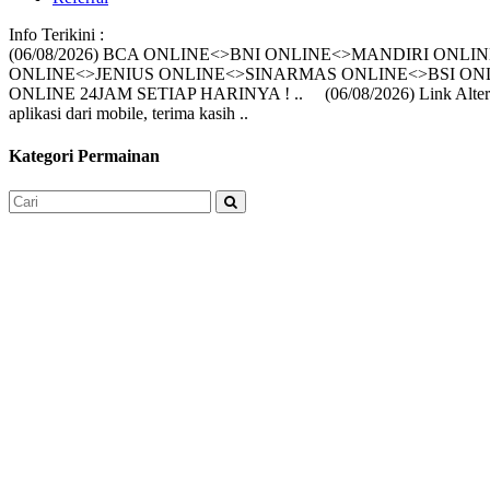
Info Terikini :
(06/08/2026)
BCA ONLINE<>BNI ONLINE<>MANDIRI ONLI
ONLINE<>JENIUS ONLINE<>SINARMAS ONLINE<>BSI O
ONLINE 24JAM SETIAP HARINYA ! ..
(06/08/2026)
Link Alte
aplikasi dari mobile, terima kasih ..
Kategori Permainan