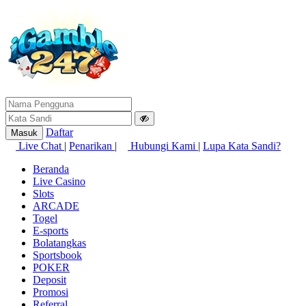
Daftar
Masuk
Live Chat
|
Penarikan
|
Hubungi Kami
|
Lupa Kata Sandi?
Beranda
Live Casino
Slots
ARCADE
Togel
E-sports
Bolatangkas
Sportsbook
POKER
Deposit
Promosi
Referral