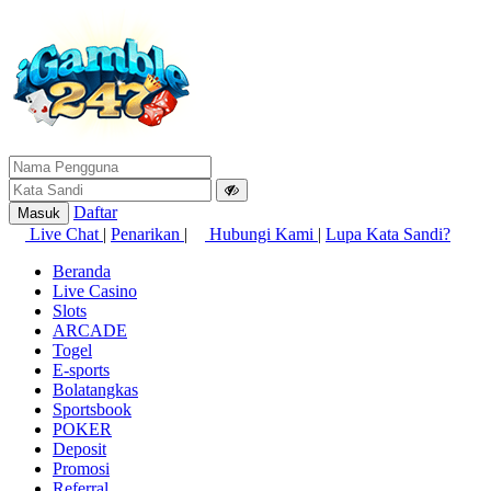
Daftar
Masuk
Live Chat
|
Penarikan
|
Hubungi Kami
|
Lupa Kata Sandi?
Beranda
Live Casino
Slots
ARCADE
Togel
E-sports
Bolatangkas
Sportsbook
POKER
Deposit
Promosi
Referral