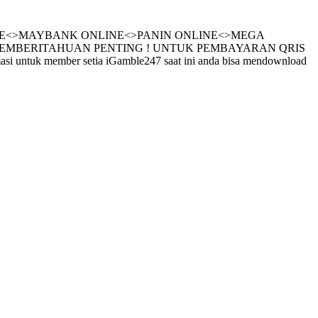
INE<>MAYBANK ONLINE<>PANIN ONLINE<>MEGA
EMBERITAHUAN PENTING ! UNTUK PEMBAYARAN QRIS
asi untuk member setia iGamble247 saat ini anda bisa mendownload