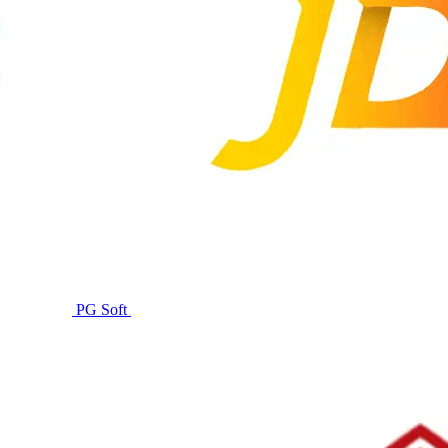
PG Soft