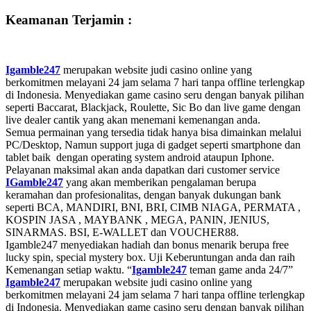
Keamanan Terjamin :
Igamble247
merupakan website judi casino online yang
berkomitmen melayani 24 jam selama 7 hari tanpa offline terlengkap
di Indonesia. Menyediakan game casino seru dengan banyak pilihan
seperti Baccarat, Blackjack, Roulette, Sic Bo dan live game dengan
live dealer cantik yang akan menemani kemenangan anda.
Semua permainan yang tersedia tidak hanya bisa dimainkan melalui
PC/Desktop, Namun support juga di gadget seperti smartphone dan
tablet baik dengan operating system android ataupun Iphone.
Pelayanan maksimal akan anda dapatkan dari customer service
IGamble247
yang akan memberikan pengalaman berupa
keramahan dan profesionalitas, dengan banyak dukungan bank
seperti BCA, MANDIRI, BNI, BRI, CIMB NIAGA, PERMATA ,
KOSPIN JASA , MAYBANK , MEGA, PANIN, JENIUS,
SINARMAS. BSI, E-WALLET dan VOUCHER88.
Igamble247 menyediakan hadiah dan bonus menarik berupa free
lucky spin, special mystery box. Uji Keberuntungan anda dan raih
Kemenangan setiap waktu. “
Igamble247
teman game anda 24/7”
Igamble247
merupakan website judi casino online yang
berkomitmen melayani 24 jam selama 7 hari tanpa offline terlengkap
di Indonesia. Menyediakan game casino seru dengan banyak pilihan