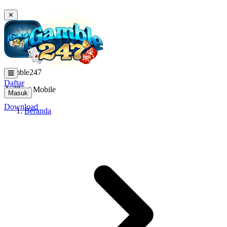
✕
igamble247
Daftar
Aplikasi Mobile
Masuk
Download
Beranda