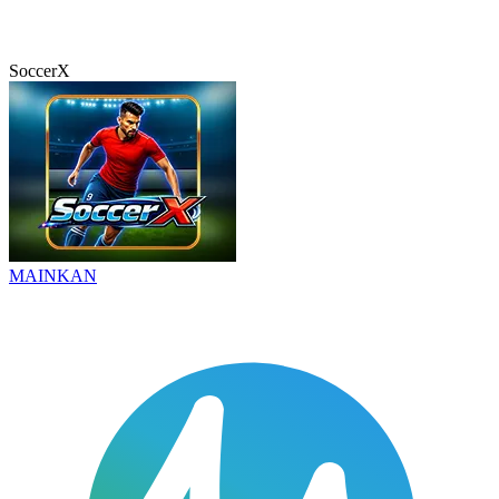
SoccerX
MAINKAN