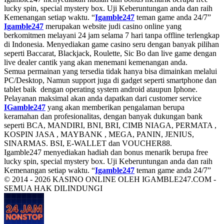
lucky spin, special mystery box. Uji Keberuntungan anda dan raih
Kemenangan setiap waktu. “
Igamble247
teman game anda 24/7”
Igamble247
merupakan website judi casino online yang
berkomitmen melayani 24 jam selama 7 hari tanpa offline terlengkap
di Indonesia. Menyediakan game casino seru dengan banyak pilihan
seperti Baccarat, Blackjack, Roulette, Sic Bo dan live game dengan
live dealer cantik yang akan menemani kemenangan anda.
Semua permainan yang tersedia tidak hanya bisa dimainkan melalui
PC/Desktop, Namun support juga di gadget seperti smartphone dan
tablet baik dengan operating system android ataupun Iphone.
Pelayanan maksimal akan anda dapatkan dari customer service
IGamble247
yang akan memberikan pengalaman berupa
keramahan dan profesionalitas, dengan banyak dukungan bank
seperti BCA, MANDIRI, BNI, BRI, CIMB NIAGA, PERMATA ,
KOSPIN JASA , MAYBANK , MEGA, PANIN, JENIUS,
SINARMAS. BSI, E-WALLET dan VOUCHER88.
Igamble247 menyediakan hadiah dan bonus menarik berupa free
lucky spin, special mystery box. Uji Keberuntungan anda dan raih
Kemenangan setiap waktu. “
Igamble247
teman game anda 24/7”
© 2014 - 2026 KASINO ONLINE OLEH IGAMBLE247.COM -
SEMUA HAK DILINDUNGI