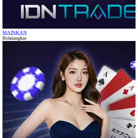
MAINKAN
Bolatangkas