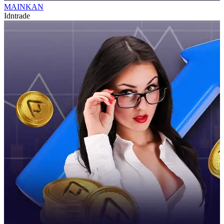
MAINKAN
Idntrade