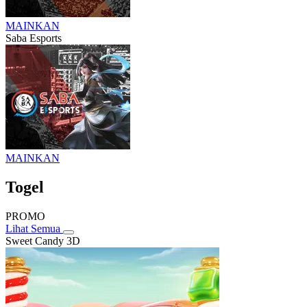
MAINKAN
Saba Esports
MAINKAN
Togel
PROMO
Lihat Semua
Sweet Candy 3D