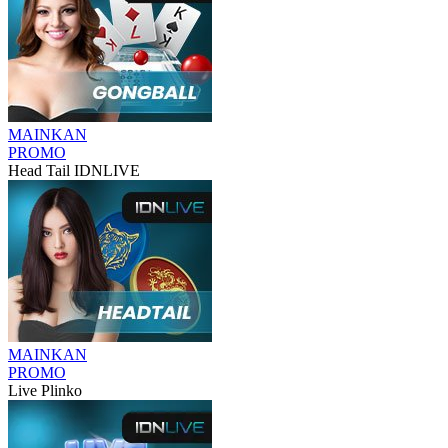
MAINKAN
PROMO
Head Tail IDNLIVE
MAINKAN
PROMO
Live Plinko