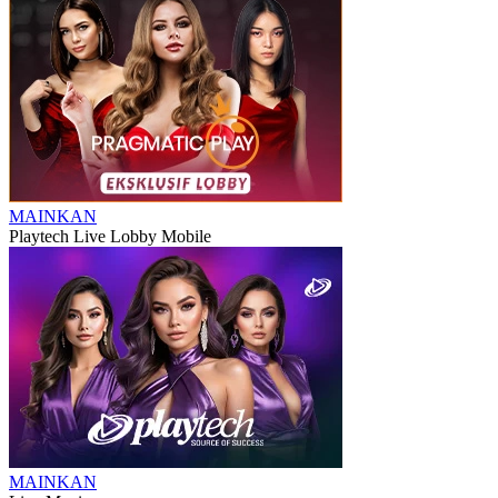
MAINKAN
Playtech Live Lobby Mobile
MAINKAN