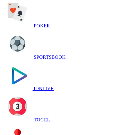
POKER
SPORTSBOOK
IDNLIVE
TOGEL