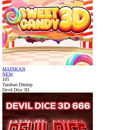
MAINKAN
NEW
105
Taruhan Ditutup
Devil Dice 3D